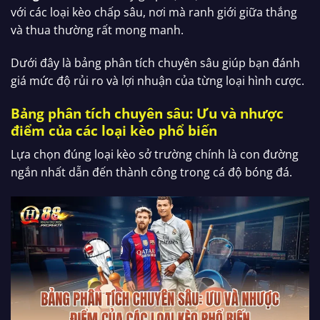
với các loại kèo chấp sâu, nơi mà ranh giới giữa thắng
và thua thường rất mong manh.
Dưới đây là bảng phân tích chuyên sâu giúp bạn đánh
giá mức độ rủi ro và lợi nhuận của từng loại hình cược.
Bảng phân tích chuyên sâu: Ưu và nhược
điểm của các loại kèo phổ biến
Lựa chọn đúng loại kèo sở trường chính là con đường
ngắn nhất dẫn đến thành công trong cá độ bóng đá.