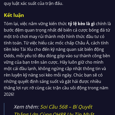
quy luật xác suất của trận đấu.
Kết luận
Tóm lại, việc nắm vững kiến thức
tỷ lệ kèo là gì
chính là
bước đệm quan trọng nhất để biến cá cược bóng đá từ
một trò chơi may rủi thành một hình thức đầu tư có
tính toán. Từ việc hiểu các mốc chấp Châu Á, cách tính
tiền kèo Tài Xỉu cho đến kỹ năng quan sát biến động
Odds, mỗi yếu tố đều đóng góp vào sự thành công bền
vững của bạn trên sàn cược. Hãy luôn giữ cho mình
một cái đầu lạnh, không ngừng cập nhật thông tin và
rèn luyện kỹ năng soi kèo mỗi ngày. Chúc bạn sẽ có
những quyết định sáng suốt và gặt hái được nhiều
thắng lợi rực rỡ cùng các trận cầu sôi động trong năm
2026!
Xem thêm:
Soi Cầu 568 – Bí Quyết
Thắng Lớn Cùng QH88 Uy Tín Nhất