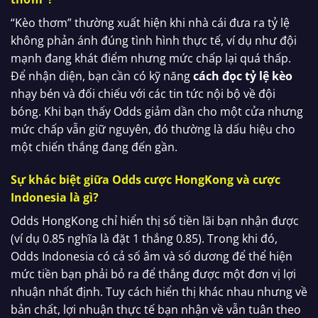
“Kèo thơm” thường xuất hiện khi nhà cái đưa ra tỷ lệ
không phản ánh đúng tình hình thực tế, ví dụ như đội
mạnh đang khát điểm nhưng mức chấp lại quá thấp.
Để nhận diện, bạn cần có kỹ năng
cách đọc tỷ lệ kèo
nhạy bén và đối chiếu với các tin tức nội bộ về đội
bóng. Khi bạn thấy Odds giảm dần cho một cửa nhưng
mức chấp vẫn giữ nguyên, đó thường là dấu hiệu cho
một chiến thắng đang đến gần.
Sự khác biệt giữa Odds cược HongKong và cược
Indonesia là gì?
Odds HongKong chỉ hiển thị số tiền lãi bạn nhận được
(ví dụ 0.85 nghĩa là đặt 1 thắng 0.85). Trong khi đó,
Odds Indonesia có cả số âm và số dương để thể hiện
mức tiền bạn phải bỏ ra để thắng được một đơn vị lợi
nhuận nhất định. Tuy cách hiển thị khác nhau nhưng về
bản chất, lợi nhuận thực tế bạn nhận về vẫn tuân theo