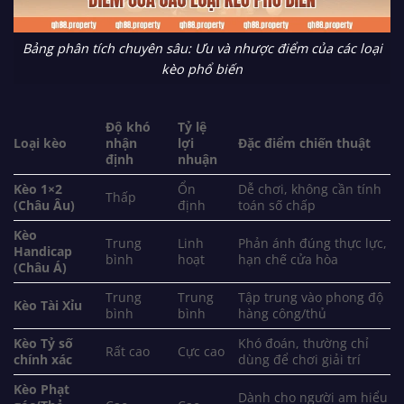
Bảng phân tích chuyên sâu: Ưu và nhược điểm của các loại
kèo phổ biến
Độ khó
Tỷ lệ
Loại kèo
nhận
lợi
Đặc điểm chiến thuật
định
nhuận
Kèo 1×2
Ổn
Dễ chơi, không cần tính
Thấp
(Châu Âu)
định
toán số chấp
Kèo
Trung
Linh
Phản ánh đúng thực lực,
Handicap
bình
hoạt
hạn chế cửa hòa
(Châu Á)
Trung
Trung
Tập trung vào phong độ
Kèo Tài Xỉu
bình
bình
hàng công/thủ
Kèo Tỷ số
Khó đoán, thường chỉ
Rất cao
Cực cao
chính xác
dùng để chơi giải trí
Kèo Phạt
Dành cho người am hiểu