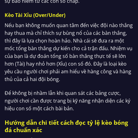
sự bảo hiểm từ các con số chấp.
Kèo Tài Xỉu (Over/Under)
Nếu bạn không muốn quan tâm đến việc đội nào thắng
hay thua mà chỉ thích sự bùng nổ của các bàn thắng,
thì đây là lựa chọn hoàn hảo. Nhà cái sẽ đưa ra một
mốc tổng bàn thắng dự kiến cho cả trận đấu. Nhiệm vụ
của bạn là dự đoán tổng số bàn thắng thực tế sẽ lớn
hơn (Tài) hay nhỏ hơn (Xỉu) con số đó. Đây là loại kèo
yêu cầu người chơi phải am hiểu về hàng công và hàng
thủ của cả hai đội bóng.
Để không bị nhầm lẫn khi quan sát các bảng cược,
người chơi cần được trang bị kỹ năng nhận diện các ký
hiệu con số một cách bài bản.
Hướng dẫn chi tiết cách đọc tỷ lệ kèo bóng
đá chuẩn xác