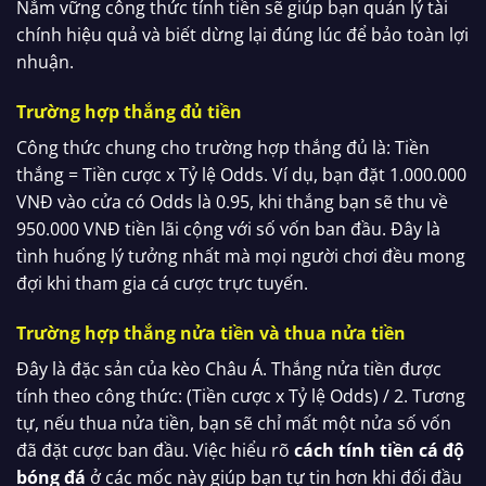
Nắm vững công thức tính tiền sẽ giúp bạn quản lý tài
chính hiệu quả và biết dừng lại đúng lúc để bảo toàn lợi
nhuận.
Trường hợp thắng đủ tiền
Công thức chung cho trường hợp thắng đủ là: Tiền
thắng = Tiền cược x Tỷ lệ Odds. Ví dụ, bạn đặt 1.000.000
VNĐ vào cửa có Odds là 0.95, khi thắng bạn sẽ thu về
950.000 VNĐ tiền lãi cộng với số vốn ban đầu. Đây là
tình huống lý tưởng nhất mà mọi người chơi đều mong
đợi khi tham gia cá cược trực tuyến.
Trường hợp thắng nửa tiền và thua nửa tiền
Đây là đặc sản của kèo Châu Á. Thắng nửa tiền được
tính theo công thức: (Tiền cược x Tỷ lệ Odds) / 2. Tương
tự, nếu thua nửa tiền, bạn sẽ chỉ mất một nửa số vốn
đã đặt cược ban đầu. Việc hiểu rõ
cách tính tiền cá độ
bóng đá
ở các mốc này giúp bạn tự tin hơn khi đối đầu