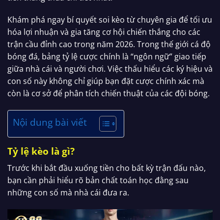
Khám phá ngay bí quyết soi kèo từ chuyên gia để tối ưu
hóa lợi nhuận và gia tăng cơ hội chiến thắng cho các
trận cầu đỉnh cao trong năm 2026. Trong thế giới cá độ
bóng đá, bảng tỷ lệ cược chính là “ngôn ngữ” giao tiếp
giữa nhà cái và người chơi. Việc thấu hiểu các ký hiệu và
con số này không chỉ giúp bạn đặt cược chính xác mà
còn là cơ sở để phân tích chiến thuật của các đội bóng.
Nội dung bài viết
Tỷ lệ kèo là gì?
Trước khi bắt đầu xuống tiền cho bất kỳ trận đấu nào,
bạn cần phải hiểu rõ bản chất toán học đằng sau
những con số mà nhà cái đưa ra.