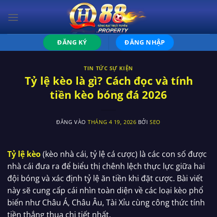
Bỏ
qua
nội
dung
ĐĂNG KÝ
ĐĂNG NHẬP
TIN TỨC SỰ KIỆN
Tỷ lệ kèo là gì? Cách đọc và tính
tiền kèo bóng đá 2026
ĐĂNG VÀO
THÁNG 4 19, 2026
BỞI
SEO
Tỷ lệ kèo
(kèo nhà cái, tỷ lệ cá cược) là các con số được
nhà cái đưa ra để biểu thị chênh lệch thực lực giữa hai
đội bóng và xác định tỷ lệ ăn tiền khi đặt cược. Bài viết
này sẽ cung cấp cái nhìn toàn diện về các loại kèo phổ
biến như Châu Á, Châu Âu, Tài Xỉu cùng công thức tính
tiền thắng thua chi tiết nhất.