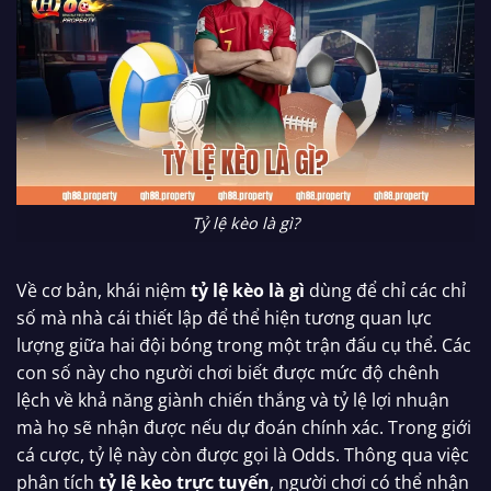
Tỷ lệ kèo là gì?
Về cơ bản, khái niệm
tỷ lệ kèo là gì
dùng để chỉ các chỉ
số mà nhà cái thiết lập để thể hiện tương quan lực
lượng giữa hai đội bóng trong một trận đấu cụ thể. Các
con số này cho người chơi biết được mức độ chênh
lệch về khả năng giành chiến thắng và tỷ lệ lợi nhuận
mà họ sẽ nhận được nếu dự đoán chính xác. Trong giới
cá cược, tỷ lệ này còn được gọi là Odds. Thông qua việc
phân tích
tỷ lệ kèo trực tuyến
, người chơi có thể nhận