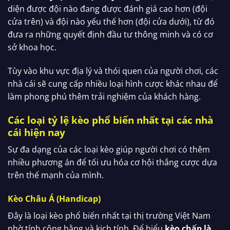
diện được đội nào đang được đánh giá cao hơn (đội
cửa trên) và đội nào yếu thế hơn (đội cửa dưới), từ đó
đưa ra những quyết định đầu tư thông minh và có cơ
sở khoa học.
Tùy vào khu vực địa lý và thói quen của người chơi, các
nhà cái sẽ cung cấp nhiều loại hình cược khác nhau để
làm phong phú thêm trải nghiệm của khách hàng.
Các loại tỷ lệ kèo phổ biến nhất tại các nhà
cái hiện nay
Sự đa dạng của các loại kèo giúp người chơi có thêm
nhiều phương án để tối ưu hóa cơ hội thắng cược dựa
trên thế mạnh của mình.
Kèo Châu Á (Handicap)
Đây là loại kèo phổ biến nhất tại thị trường Việt Nam
nhờ tính công bằng và kịch tính. Để hiểu
kèo chấp là