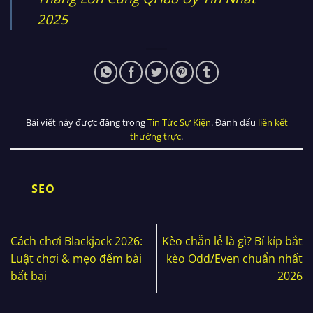
2025
Bài viết này được đăng trong
Tin Tức Sự Kiện
. Đánh dấu
liên kết
thường trực
.
SEO
Cách chơi Blackjack 2026:
Kèo chẵn lẻ là gì? Bí kíp bắt
Luật chơi & mẹo đếm bài
kèo Odd/Even chuẩn nhất
bất bại
2026