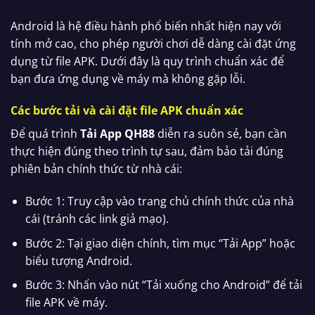
Android là hệ điều hành phổ biến nhất hiện nay với
tính mở cao, cho phép người chơi dễ dàng cài đặt ứng
dụng từ file APK. Dưới đây là quy trình chuẩn xác để
bạn đưa ứng dụng về máy mà không gặp lỗi.
Các bước tải và cài đặt file APK chuẩn xác
Để quá trình
Tải App QH88
diễn ra suôn sẻ, bạn cần
thực hiện đúng theo trình tự sau, đảm bảo tải đúng
phiên bản chính thức từ nhà cái:
Bước 1: Truy cập vào trang chủ chính thức của nhà
cái (tránh các link giả mạo).
Bước 2: Tại giao diện chính, tìm mục “Tải App” hoặc
biểu tượng Android.
Bước 3: Nhấn vào nút “Tải xuống cho Android” để tải
file APK về máy.