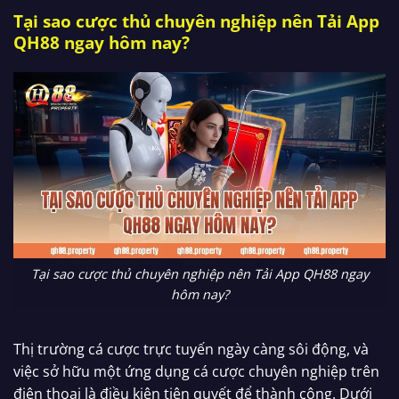
Tại sao cược thủ chuyên nghiệp nên Tải App
QH88 ngay hôm nay?
Tại sao cược thủ chuyên nghiệp nên Tải App QH88 ngay
hôm nay?
Thị trường cá cược trực tuyến ngày càng sôi động, và
việc sở hữu một ứng dụng cá cược chuyên nghiệp trên
điện thoại là điều kiện tiên quyết để thành công. Dưới