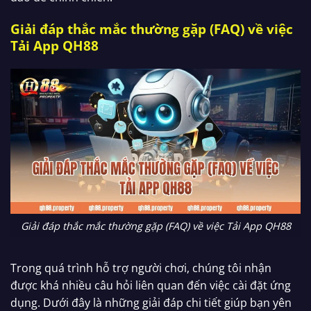
Giải đáp thắc mắc thường gặp (FAQ) về việc
Tải App QH88
Giải đáp thắc mắc thường gặp (FAQ) về việc Tải App QH88
Trong quá trình hỗ trợ người chơi, chúng tôi nhận
được khá nhiều câu hỏi liên quan đến việc cài đặt ứng
dụng. Dưới đây là những giải đáp chi tiết giúp bạn yên