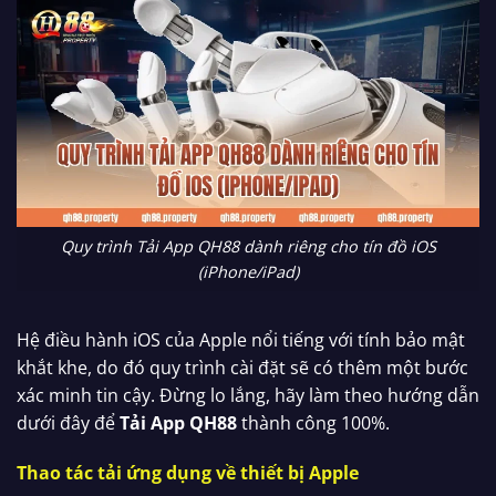
Quy trình Tải App QH88 dành riêng cho tín đồ iOS
(iPhone/iPad)
Hệ điều hành iOS của Apple nổi tiếng với tính bảo mật
khắt khe, do đó quy trình cài đặt sẽ có thêm một bước
xác minh tin cậy. Đừng lo lắng, hãy làm theo hướng dẫn
dưới đây để
Tải App QH88
thành công 100%.
Thao tác tải ứng dụng về thiết bị Apple