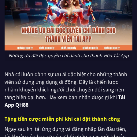
Những ưu đãi độc quyền chỉ dành cho thành viên Tải App
Nhà cái luôn dành sự ưu ái đặc biệt cho những thành
viên sử dụng ứng dụng di động. Đây là chiến lược
nhằm khuyến khích người chơi chuyển đổi sang nền
tảng hiện đại hơn. Hãy xem bạn nhận được gì khi
Tải
App QH88
.
Tặng tiền cược miễn phí khi cài đặt thành công
Ngay sau khi tải ứng dụng và đăng nhập lần đầu tiên,
tài khoản của bạn sẽ có cơ hội nhận ngay một khoản