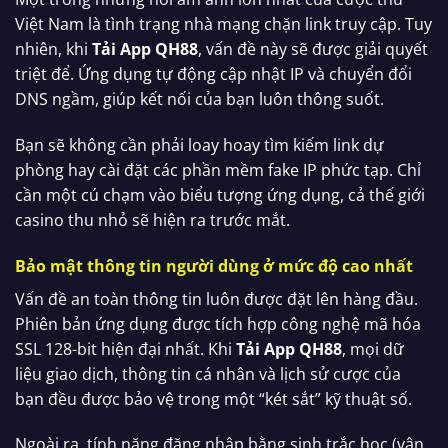
Việt Nam là tình trạng nhà mạng chặn link truy cập. Tuy
nhiên, khi
Tải App QH88
, vấn đề này sẽ được giải quyết
triệt để. Ứng dụng tự động cập nhật IP và chuyển đổi
DNS ngầm, giúp kết nối của bạn luôn thông suốt.
Bạn sẽ không cần phải loay hoay tìm kiếm link dự
phòng hay cài đặt các phần mềm fake IP phức tạp. Chỉ
cần một cú chạm vào biểu tượng ứng dụng, cả thế giới
casino thu nhỏ sẽ hiện ra trước mắt.
Bảo mật thông tin người dùng ở mức độ cao nhất
Vấn đề an toàn thông tin luôn được đặt lên hàng đầu.
Phiên bản ứng dụng được tích hợp công nghệ mã hóa
SSL 128-bit hiện đại nhất. Khi
Tải App QH88
, mọi dữ
liệu giao dịch, thông tin cá nhân và lịch sử cược của
bạn đều được bảo vệ trong một “két sắt” kỹ thuật số.
Ngoài ra, tính năng đăng nhập bằng sinh trắc học (vân