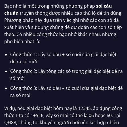
Bạc nhớ là một trong những phương pháp
soi cầu
chuẩn
truyền thống được nhiều cao thủ lô đề tin dùng.
Phương pháp này dựa trên việc ghi nhớ các con số đã
xuất hiện và sử dụng chúng để dự đoán các con số tiếp
theo. Có nhiều công thức bạc nhớ khác nhau, nhưng
phổ biến nhất là:
Công thức 1: Lấy số đầu + số cuối của giải đặc biệt
để ra số mới
Công thức 2: Lấy tổng các số trong giải đặc biệt để ra
số mới
Công thức 3: Lấy số đầu – số cuối của giải đặc biệt để
ra số mới
Ví dụ, nếu giải đặc biệt hôm nay là 12345, áp dụng công
thức 1 ta có 1+5=6, vậy số mới có thể là 06 hoặc 60. Tại
QH88, chúng tôi khuyên người chơi nên kết hợp nhiều