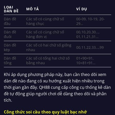
LOẠI
MÔ TẢ
VÍ DỤ
DÀN ĐỀ
Dàn đề
Các số có cùng chữ số
00-09, 10-19, 20-
đầu
hàng chục
29…
Dàn đề
Các số có cùng chữ số
00,10,20,30…,
đuôi
hàng đơn vị
01,11,21,31…
Dàn đề
Các số có hai chữ số giống
00,11,22,33…,99
kép
nhau
Dàn đề
Các số có tổng hai chữ số
01+90=91,
tổng
bằng nhau
10+81=91…
Khi áp dụng phương pháp này, bạn cần theo dõi xem
dàn đề nào đang có xu hướng xuất hiện nhiều trong
thời gian gần đây. QH88 cung cấp công cụ thống kê dàn
đề tự động giúp người chơi dễ dàng theo dõi và phân
tích.
Công thức soi cầu theo quy luật bạc nhớ