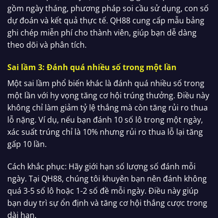
gồm ngày tháng, phương pháp soi cầu sử dụng, con số
dự đoán và kết quả thực tế. QH88 cung cấp mẫu bảng
ghi chép miễn phí cho thành viên, giúp bạn dễ dàng
theo dõi và phân tích.
Sai lầm 3: Đánh quá nhiều số trong một lần
Một sai lầm phổ biến khác là đánh quá nhiều số trong
một lần với hy vọng tăng cơ hội trúng thưởng. Điều này
không chỉ làm giảm tỷ lệ thắng mà còn tăng rủi ro thua
lỗ nặng. Ví dụ, nếu bạn đánh 10 số lô trong một ngày,
xác suất trúng chỉ là 10% nhưng rủi ro thua lỗ lại tăng
gấp 10 lần.
Cách khắc phục: Hãy giới hạn số lượng số đánh mỗi
ngày. Tại QH88, chúng tôi khuyên bạn nên đánh không
quá 3-5 số lô hoặc 1-2 số đề mỗi ngày. Điều này giúp
bạn duy trì sự ổn định và tăng cơ hội thắng cược trong
dài hạn.