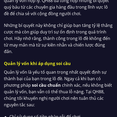
quản lý vốn hợp lý. QH88 đã tổng hợp những bí quyết
quý báu từ các chuyên gia hàng đầu trong lĩnh vực lô
đề để chia sẻ với cộng đồng người chơi.
Những bí quyết này không chỉ giúp bạn tăng tỷ lệ thắng
cược mà còn giúp duy trì sự ổn định trong quá trình
chơi. Hãy nhớ rằng, thành công trong lô đề không đến
từ may mắn mà từ sự kiên nhẫn và chiến lược đúng
đắn.
Quản lý vốn khi áp dụng soi cầu
Quản lý vốn là yếu tố quan trọng nhất quyết định sự
thành bại của bạn trong lô đề. Ngay cả khi bạn có
phương pháp
soi cầu chuẩn
chính xác, nếu không biết
quản lý vốn, bạn vẫn có thể thua lỗ nặng. Tại QH88,
chúng tôi khuyến nghị người chơi nên tuân thủ các
nguyên tắc sau:
Chỉ sử dụng số tiền nhàn rỗi để chơi