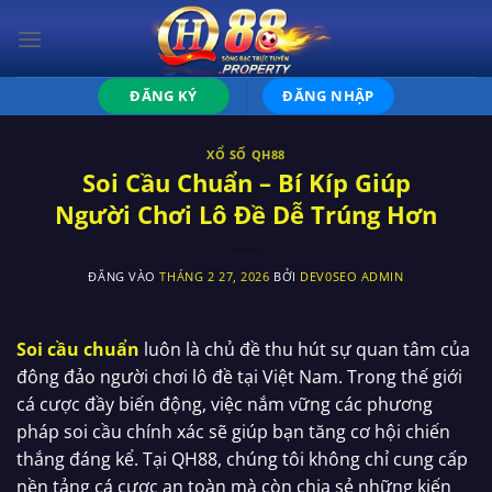
Bỏ
qua
nội
dung
ĐĂNG KÝ
ĐĂNG NHẬP
XỔ SỐ QH88
Soi Cầu Chuẩn – Bí Kíp Giúp
Người Chơi Lô Đề Dễ Trúng Hơn
ĐĂNG VÀO
THÁNG 2 27, 2026
BỞI
DEV0SEO ADMIN
Soi cầu chuẩn
luôn là chủ đề thu hút sự quan tâm của
đông đảo người chơi lô đề tại Việt Nam. Trong thế giới
cá cược đầy biến động, việc nắm vững các phương
pháp soi cầu chính xác sẽ giúp bạn tăng cơ hội chiến
thắng đáng kể. Tại QH88, chúng tôi không chỉ cung cấp
nền tảng cá cược an toàn mà còn chia sẻ những kiến