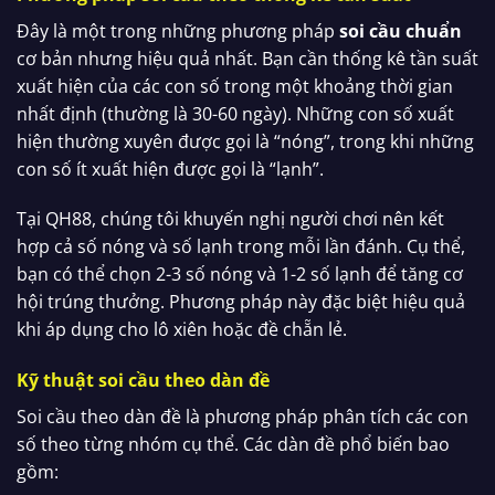
Đây là một trong những phương pháp
soi cầu chuẩn
cơ bản nhưng hiệu quả nhất. Bạn cần thống kê tần suất
xuất hiện của các con số trong một khoảng thời gian
nhất định (thường là 30-60 ngày). Những con số xuất
hiện thường xuyên được gọi là “nóng”, trong khi những
con số ít xuất hiện được gọi là “lạnh”.
Tại QH88, chúng tôi khuyến nghị người chơi nên kết
hợp cả số nóng và số lạnh trong mỗi lần đánh. Cụ thể,
bạn có thể chọn 2-3 số nóng và 1-2 số lạnh để tăng cơ
hội trúng thưởng. Phương pháp này đặc biệt hiệu quả
khi áp dụng cho lô xiên hoặc đề chẵn lẻ.
Kỹ thuật soi cầu theo dàn đề
Soi cầu theo dàn đề là phương pháp phân tích các con
số theo từng nhóm cụ thể. Các dàn đề phổ biến bao
gồm: