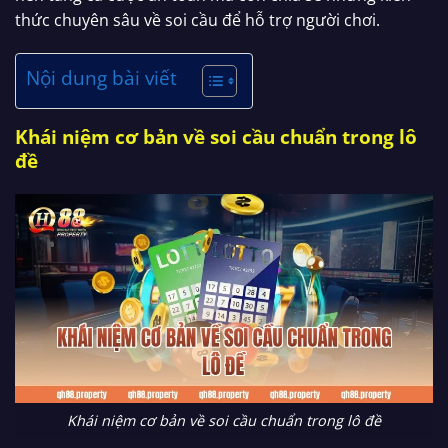
thức chuyên sâu về soi cầu để hỗ trợ người chơi.
Nội dung bài viết
Khái niệm cơ bản về soi cầu chuẩn trong lô
đề
Khái niệm cơ bản về soi cầu chuẩn trong lô đề