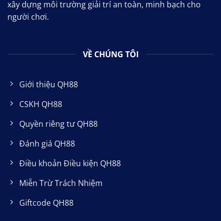
xây dựng môi trường giải trí an toàn, minh bạch cho
người chơi.
VỀ CHÚNG TÔI
Giới thiệu QH88
CSKH QH88
Quyền riêng tư QH88
Đánh giá QH88
Điều khoản Điều kiện QH88
Miễn Trừ Trách Nhiệm
Giftcode QH88