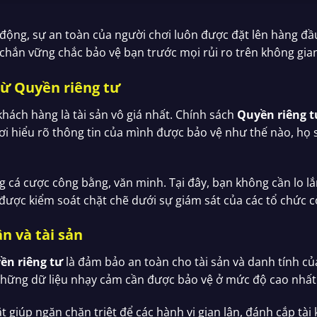
ôi động, sự an toàn của người chơi luôn được đặt lên hàng đ
chắn vững chắc bảo vệ bạn trước mọi rủi ro trên không gia
từ Quyền riêng tư
 khách hàng là tài sản vô giá nhất. Chính sách
Quyền riêng t
chơi hiểu rõ thông tin của mình được bảo vệ như thế nào, họ
cá cược công bằng, văn minh. Tại đây, bạn không cần lo lắng 
 được kiểm soát chặt chẽ dưới sự giám sát của các tổ chức c
ân và tài sản
ền riêng tư
là đảm bảo an toàn cho tài sản và danh tính của
 những dữ liệu nhạy cảm cần được bảo vệ ở mức độ cao nhất
 giúp ngăn chặn triệt để các hành vi gian lận, đánh cắp tài 