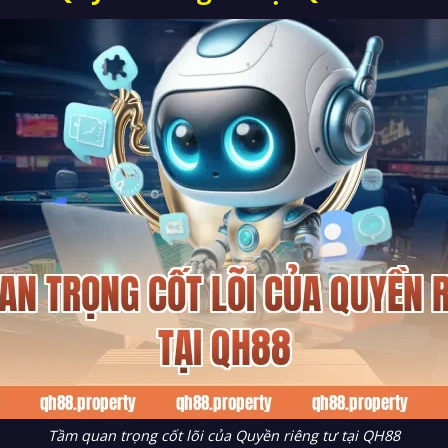
Tầm quan trọng cốt lõi của Quyền riêng tư tại QH88