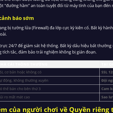
ột “đường hầm” an toàn tuyệt đối từ máy tính của bạn đến 
 cảnh báo sớm
 bị tường lửa (Firewall) đa lớp cực kỳ kiên cố. Bất kỳ hành 
oài.
trực 24/7 để giám sát hệ thống. Bất kỳ dấu hiệu bất thường
g tích tắc, đảm bảo trải nghiệm không bị gián đoạn.
NHÀ CÁI THÔNG THƯỜNG
TẠI Q
SL cơ bản hoặc không có
SSL 12
ự động, không thường xuyên
Đội ng
ó thể bán cho bên thứ 3
Cam k
ủi ro mất mát cao
Sao lư
ệm của người chơi về Quyền riêng 