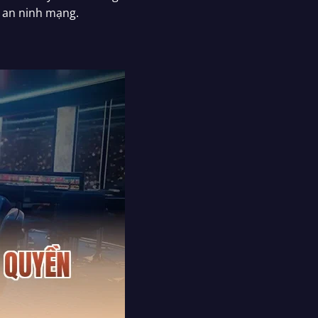
ề an ninh mạng.