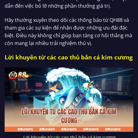
dẫn đến việc bỏ lỡ những phần thưởng giá trị.
Hãy thường xuyên theo dõi các thông báo từ QH88 và
tham gia các sự kiện để nhận được những ưu đãi đặc
biệt. Điều này không chỉ giúp bạn tăng cơ hội thắng mà
còn mang lại nhiều trải nghiệm thú vị.
Lời khuyên từ các cao thủ bắn cá kim cương
Lời khuyên từ các cao thủ bắn cá kim cương