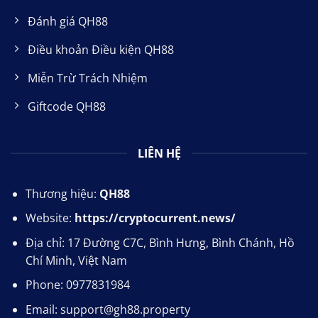
Đánh giá QH88
Điều khoản Điều kiện QH88
Miễn Trừ Trách Nhiệm
Giftcode QH88
LIÊN HỆ
Thương hiệu:
QH88
Website:
https://cryptocurrent.news/
Địa chỉ: 17 Đường C7C, Bình Hưng, Bình Chánh, Hồ
Chí Minh, Việt Nam
Phone: 0977831984
Email:
support@gh88.property