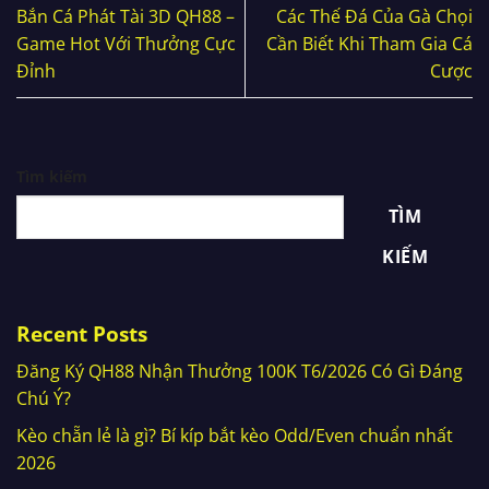
Bắn Cá Phát Tài 3D QH88 –
Các Thế Đá Của Gà Chọi
Game Hot Với Thưởng Cực
Cần Biết Khi Tham Gia Cá
Đỉnh
Cược
Tìm kiếm
TÌM
KIẾM
Recent Posts
Đăng Ký QH88 Nhận Thưởng 100K T6/2026 Có Gì Đáng
Chú Ý?
Kèo chẵn lẻ là gì? Bí kíp bắt kèo Odd/Even chuẩn nhất
2026