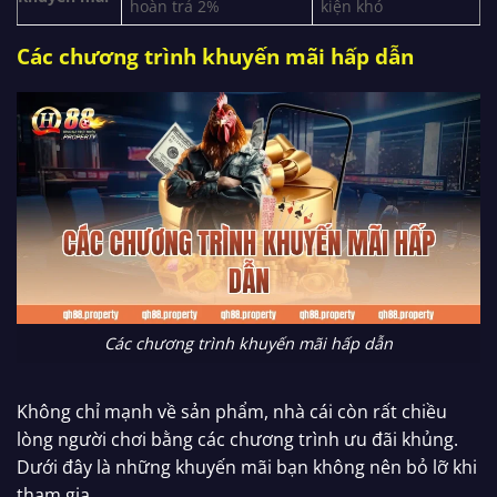
hoàn trả 2%
kiện khó
Các chương trình khuyến mãi hấp dẫn
Các chương trình khuyến mãi hấp dẫn
Không chỉ mạnh về sản phẩm, nhà cái còn rất chiều
lòng người chơi bằng các chương trình ưu đãi khủng.
Dưới đây là những khuyến mãi bạn không nên bỏ lỡ khi
tham gia.