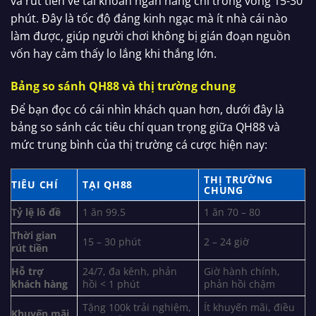
và rút tiền về tài khoản ngân hàng chỉ trong vòng 15-30
phút. Đây là tốc độ đáng kinh ngạc mà ít nhà cái nào
làm được, giúp người chơi không bị gián đoạn nguồn
vốn hay cảm thấy lo lắng khi thắng lớn.
Bảng so sánh QH88 và thị trường chung
Để bạn đọc có cái nhìn khách quan hơn, dưới đây là
bảng so sánh các tiêu chí quan trọng giữa QH88 và
mức trung bình của thị trường cá cược hiện nay:
THỊ TRƯỜNG
TIÊU CHÍ
TẠI QH88
CHUNG
Tỷ lệ lô đề
1 ăn 99.5
1 ăn 70 – 80
Thời gian
15 – 30 phút
2 – 24 giờ
rút tiền
Hỗ trợ
24/7, đa kênh, phản
Giờ hành chính,
khách hàng
hồi < 1 phút
phản hồi chậm
Tặng 100k trải nghiệm,
Ít khuyến mãi, điều
Khuyến mãi