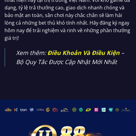
dạng, tỷ lệ trả thưởng cao, giao dịch nhanh chóng và
bảo mật an toàn, sân chơi này chắc chắn sẽ làm hài
lòng cả những bet thủ khó tính nhất. Hãy đăng ký ngay
hôm nay để trải nghiệm và rinh về những phần thưởng
giá trị!
Xem thêm:
Điều Khoản Và Điều Kiện
–
Bộ Quy Tắc Được Cập Nhật Mới Nhất