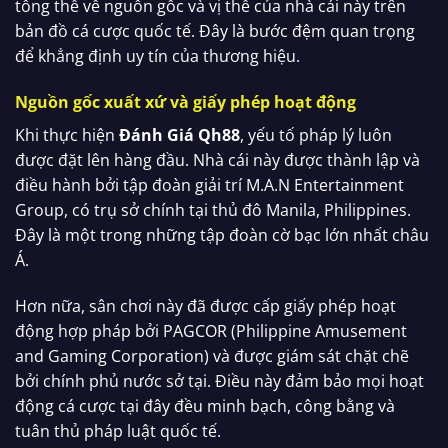
tổng thể về nguồn gốc và vị thế của nhà cái này trên
bản đồ cá cược quốc tế. Đây là bước đệm quan trọng
để khẳng định uy tín của thương hiệu.
Nguồn gốc xuất xứ và giấy phép hoạt động
Khi thực hiện
Đánh Giá Qh88
, yếu tố pháp lý luôn
được đặt lên hàng đầu. Nhà cái này được thành lập và
điều hành bởi tập đoàn giải trí M.A.N Entertainment
Group, có trụ sở chính tại thủ đô Manila, Philippines.
Đây là một trong những tập đoàn cờ bạc lớn nhất châu
Á.
Hơn nữa, sân chơi này đã được cấp giấy phép hoạt
động hợp pháp bởi PAGCOR (Philippine Amusement
and Gaming Corporation) và được giám sát chặt chẽ
bởi chính phủ nước sở tại. Điều này đảm bảo mọi hoạt
động cá cược tại đây đều minh bạch, công bằng và
tuân thủ pháp luật quốc tế.