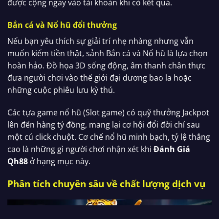
được cộng ngay vào tài khoản khi có kết quả.
Bắn cá và Nổ hũ đổi thưởng
Nếu bạn yêu thích sự giải trí nhẹ nhàng nhưng vẫn
muốn kiếm tiền thật, sảnh Bắn cá và Nổ hũ là lựa chọn
hoàn hảo. Đồ họa 3D sống động, âm thanh chân thực
đưa người chơi vào thế giới đại dương bao la hoặc
những cuộc phiêu lưu kỳ thú.
Các tựa game nổ hũ (Slot game) có quỹ thưởng Jackpot
lên đến hàng tỷ đồng, mang lại cơ hội đổi đời chỉ sau
một cú click chuột. Cơ chế nổ hũ minh bạch, tỷ lệ thắng
cao là những gì người chơi nhận xét khi
Đánh Giá
Qh88
ở hạng mục này.
Phân tích chuyên sâu về chất lượng dịch vụ