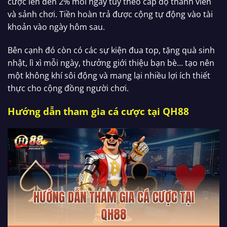
cược lên đến 2% mỗi ngày tùy theo cấp độ thành viên
và sảnh chơi. Tiền hoàn trả được cộng tự động vào tài
khoản vào ngày hôm sau.
Bên cạnh đó còn có các sự kiện đua top, tặng quà sinh
nhật, lì xì mỗi ngày, thưởng giới thiệu bạn bè… tạo nên
một không khí sôi động và mang lại nhiều lợi ích thiết
thực cho cộng đồng người chơi.
Hướng dẫn tham gia cá cược tại QH88