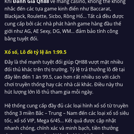
Khi
Đánh Giá Qh88
về mảng casino, không thể không
nhắc đến các tựa game kinh điển như Baccarat,
Blackjack, Roulette, Sicbo, Rồng Hổ… Tất cả đều được
cung cấp bởi các nhà phát hành game hàng đầu thế
giới như AG, AE Sexy, DG, WM… đảm bảo tính công
bằng tuyệt đối.
Xổ số, Lô đề tỷ lệ ăn 1:99.5
Đây là thế mạnh tuyệt đối giúp QH88 vượt mặt nhiều
đối thủ khác trên thị trường. Tỷ lệ trả thưởng lô đề tại
đây lên đến 1 ăn 99.5, cao hơn rất nhiều so với cách
chơi truyền thống hay các nhà cái khác. Điều này thu
hút lượng lớn lô thủ tham gia mỗi ngày.
Hệ thống cung cấp đầy đủ các loại hình xổ số từ truyền
thống 3 miền Bắc – Trung – Nam đến các loại xổ số siêu
tốc, xổ số VIP, Mega 6/45… Kết quả được cập nhật
nhanh chóng, chính xác và minh bạch, tiền thưởng