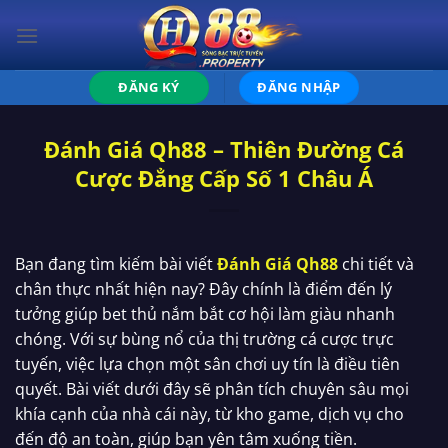
Bỏ
qua
nội
dung
ĐĂNG KÝ
ĐĂNG NHẬP
Đánh Giá Qh88 – Thiên Đường Cá
Cược Đẳng Cấp Số 1 Châu Á
Bạn đang tìm kiếm bài viết
Đánh Giá Qh88
chi tiết và
chân thực nhất hiện nay? Đây chính là điểm đến lý
tưởng giúp bet thủ nắm bắt cơ hội làm giàu nhanh
chóng. Với sự bùng nổ của thị trường cá cược trực
tuyến, việc lựa chọn một sân chơi uy tín là điều tiên
quyết. Bài viết dưới đây sẽ phân tích chuyên sâu mọi
khía cạnh của nhà cái này, từ kho game, dịch vụ cho
đến độ an toàn, giúp bạn yên tâm xuống tiền.