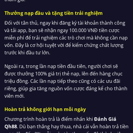
Thưởng nạp đầu và tặng tiền trải nghiệm
Đối với tân thủ, ngay khi đăng ký tài khoản thành công
và tải app, bạn sẽ nhận ngay 100.000 VNĐ tiền cược
miễn phí để trải nghiệm các trò chơi mà không cần nạp
vốn. Đây là cơ hội tuyệt vời để kiểm chứng chất lượng
trước khi đầu tư lớn.
Ngoài ra, trong lần nạp tiền đầu tiên, người chơi sẽ
được thưởng 100% giá trị thẻ nạp, lên đến hàng chục
triệu đồng. Các lần nạp tiếp theo cũng có các ưu đãi
riêng, giúp gia tăng nguồn vốn cược đáng kể cho thành
viên mới.
Hoàn trả không giới hạn mỗi ngày
Chương trình hoàn trả là điểm nhấn khi
Đánh Giá
Qh88
. Dù bạn thắng hay thua, nhà cái vẫn hoàn trả tiền