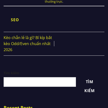
thường trực
.
SEO
Kèo chẵn lẻ là gì? Bí kíp bắt
kèo Odd/Even chuẩn nhất
2026
Tìm kiếm
TÌM
KIẾM
Recent Posts