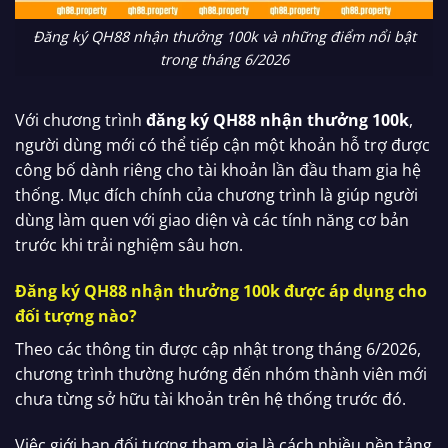
Đăng ký QH88 nhận thưởng 100k và những điểm nổi bật
trong tháng 6/2026
Với chương trình
đăng ký QH88 nhận thưởng 100k
,
người dùng mới có thể tiếp cận một khoản hỗ trợ được
công bố dành riêng cho tài khoản lần đầu tham gia hệ
thống. Mục đích chính của chương trình là giúp người
dùng làm quen với giao diện và các tính năng cơ bản
trước khi trải nghiệm sâu hơn.
Đăng ký QH88 nhận thưởng 100k được áp dụng cho
đối tượng nào?
Theo các thông tin được cập nhật trong tháng 6/2026,
chương trình thường hướng đến nhóm thành viên mới
chưa từng sở hữu tài khoản trên hệ thống trước đó.
Việc giới hạn đối tượng tham gia là cách nhiều nền tảng