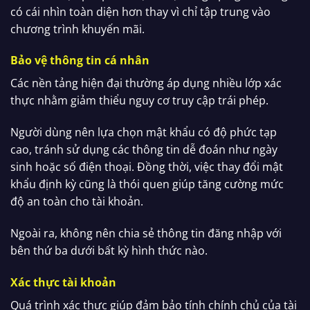
có cái nhìn toàn diện hơn thay vì chỉ tập trung vào
chương trình khuyến mãi.
Bảo vệ thông tin cá nhân
Các nền tảng hiện đại thường áp dụng nhiều lớp xác
thực nhằm giảm thiểu nguy cơ truy cập trái phép.
Người dùng nên lựa chọn mật khẩu có độ phức tạp
cao, tránh sử dụng các thông tin dễ đoán như ngày
sinh hoặc số điện thoại. Đồng thời, việc thay đổi mật
khẩu định kỳ cũng là thói quen giúp tăng cường mức
độ an toàn cho tài khoản.
Ngoài ra, không nên chia sẻ thông tin đăng nhập với
bên thứ ba dưới bất kỳ hình thức nào.
Xác thực tài khoản
Quá trình xác thực giúp đảm bảo tính chính chủ của tài