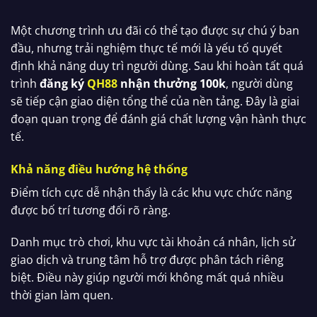
Một chương trình ưu đãi có thể tạo được sự chú ý ban
đầu, nhưng trải nghiệm thực tế mới là yếu tố quyết
định khả năng duy trì người dùng. Sau khi hoàn tất quá
trình
đăng ký
QH88
nhận thưởng 100k
, người dùng
sẽ tiếp cận giao diện tổng thể của nền tảng. Đây là giai
đoạn quan trọng để đánh giá chất lượng vận hành thực
tế.
Khả năng điều hướng hệ thống
Điểm tích cực dễ nhận thấy là các khu vực chức năng
được bố trí tương đối rõ ràng.
Danh mục trò chơi, khu vực tài khoản cá nhân, lịch sử
giao dịch và trung tâm hỗ trợ được phân tách riêng
biệt. Điều này giúp người mới không mất quá nhiều
thời gian làm quen.