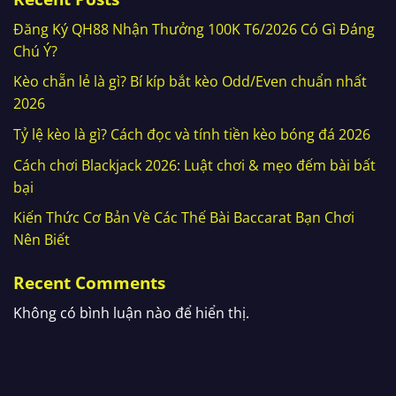
Đăng Ký QH88 Nhận Thưởng 100K T6/2026 Có Gì Đáng
Chú Ý?
Kèo chẵn lẻ là gì? Bí kíp bắt kèo Odd/Even chuẩn nhất
2026
Tỷ lệ kèo là gì? Cách đọc và tính tiền kèo bóng đá 2026
Cách chơi Blackjack 2026: Luật chơi & mẹo đếm bài bất
bại
Kiến Thức Cơ Bản Về Các Thế Bài Baccarat Bạn Chơi
Nên Biết
Recent Comments
Không có bình luận nào để hiển thị.