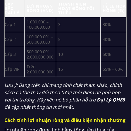
CẤP
THÀNH VIÊN
LỢI NHUẬN
TỶ LỆ HOA
BẬC
HOẠT ĐỘNG TỐI
RÒNG (VND)
HỒNG (%)
ĐẠI LÝ
THIỂU
1.000.000 –
Cấp 1
3
30%
100.000.000
100.000.001 –
Cấp 2
5
40%
500.000.000
500.000.001 –
Cấp 3
10
50%
2.000.000.000
Trên
Cấp VIP
15
55% – 60%
2.000.000.000
Lưu ý: Bảng trên chỉ mang tính chất tham khảo, chính
sách có thể thay đổi theo từng thời điểm để phù hợp
với thị trường. Hãy liên hệ bộ phận hỗ trợ
Đại Lý QH88
để cập nhật thông tin mới nhất.
Cách tính lợi nhuận ròng và điều kiện nhận thưởng
Lợi nhuận ròng được tính bằng tổng tiền thua của