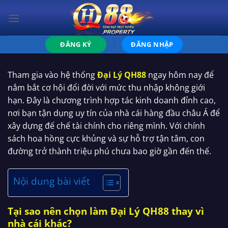
Bỏ
qua
nội
dung
ĐĂNG KÝ
ĐĂNG NHẬP
Tham gia vào hệ thống
Đại Lý QH88
ngay hôm nay để
nắm bắt cơ hội đổi đời với mức thu nhập không giới
hạn. Đây là chương trình hợp tác kinh doanh đỉnh cao,
nơi bạn tận dụng uy tín của nhà cái hàng đầu châu Á để
xây dựng đế chế tài chính cho riêng mình. Với chính
sách hoa hồng cực khủng và sự hỗ trợ tận tâm, con
đường trở thành triệu phú chưa bao giờ gần đến thế.
Nội dung bài viết
Tại sao nên chọn làm Đại Lý QH88 thay vì
nhà cái khác?