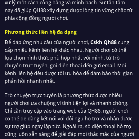
xử lý một cách công bằng và minh bạch. Sự tận tâm
này đã giúp QH88 xây dựng được lòng tin vững chắc từ
phía cộng đồng người chơi.
Phương thức liên hệ đa dạng
Để đáp ứng nhu cầu của người chơi,
Cskh Qh88
cung
cấp nhiều kênh liên hệ khác nhau. Người chơi có thể
lựa chọn hình thức phù hợp nhất với mình, từ trò
chuyện trực tuyến, gọi điện thoại đến gửi email. Mỗi
kênh liên hệ đều được tối ưu hóa để đảm bảo thời gian
phản hồi nhanh nhất.
Trò chuyện trực tuyến là phương thức được nhiều
người chơi ưa chuộng vì tính tiện lợi và nhanh chóng.
Chỉ cần truy cập vào trang web của QH88, người chơi
có thể dễ dàng kết nối với đội ngũ hỗ trợ và nhận được
sự trợ giúp ngay lập tức. Ngoài ra, số điện thoại hỗ trợ
cũng luôn sẵn sàng để giải đáp mọi thắc mắc của người