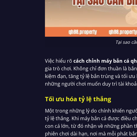
Tại sao c
Việc hiểu rõ
cách chỉnh máy bắn cá q
gia trò chơi. Không chỉ đơn thuần là bắ
kiệm đạn, tăng tỷ lệ bắn trúng và tối ưu
những người chơi muốn duy trì tài khoản
Tối ưu hóa tỷ lệ thắng
Một trong những lý do chính khiến ngườ
tỷ lệ thắng. Khi máy bắn cá được điều 
con cá lớn, từ đó nhận về những phần th
phiên chơi dài hạn, nơi mà mỗi phát bắ