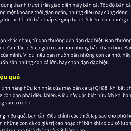
ử dụng thanh trượt trên giao diện máy bắn cá. Tốc độ bắn c
rong một khoảng thời gian ngắn, nhưng điều này cũng đồng
Ngược lại, tốc độ bắn thấp sẽ giúp bạn tiết kiệm đạn nhưng c
họn khác nhau, từ đạn thường đến đạn đặc biệt. Đạn thườn
khi đạn đặc biệt có giá trị cao hơn nhưng bắn chậm hơn. Bạ
u của mình. Ví dụ, nếu bạn muốn bắn những con cá nhỏ, hãy
ốn săn những con cá lớn, hãy chọn đạn đặc biệt.
iệu quả
tính năng hữu ích nhất của máy bắn cá tại QH88. Khi bật c
 cần bạn phải điều khiển. Điều này đặc biệt hữu ích khi bạ
g vào trò chơi.
g hiệu quả, bạn cần điều chỉnh các thiết lập sao cho phù h
ắn những con cá có giá trị cao hoặc chỉ bắn khi có đủ số lượ
tối ưu hóa tỷ lệ thắng và tiết kiệm đạn.