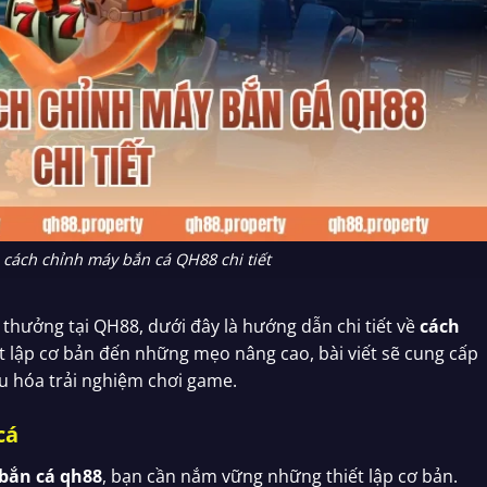
cách chỉnh máy bắn cá QH88 chi tiết
 thưởng tại QH88, dưới đây là hướng dẫn chi tiết về
cách
t lập cơ bản đến những mẹo nâng cao, bài viết sẽ cung cấp
ưu hóa trải nghiệm chơi game.
cá
bắn cá qh88
, bạn cần nắm vững những thiết lập cơ bản.