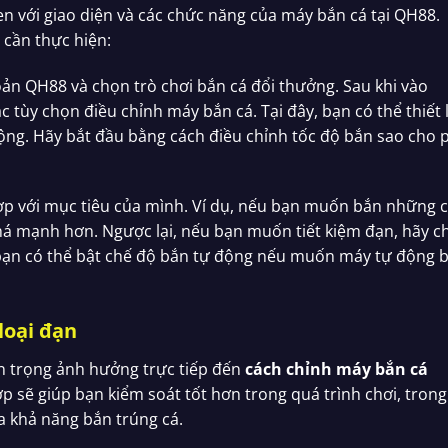
en với giao diện và các chức năng của máy bắn cá tại QH88.
 cần thực hiện:
oản QH88 và chọn trò chơi bắn cá đổi thưởng. Sau khi vào
c tùy chọn điều chỉnh máy bắn cá. Tại đây, bạn có thể thiết 
động. Hãy bắt đầu bằng cách điều chỉnh tốc độ bắn sao cho 
hợp với mục tiêu của mình. Ví dụ, nếu bạn muốn bắn những 
phá mạnh hơn. Ngược lại, nếu bạn muốn tiết kiệm đạn, hãy c
g, bạn có thể bật chế độ bắn tự động nếu muốn máy tự động 
loại đạn
an trọng ảnh hưởng trực tiếp đến
cách chỉnh máy bắn cá
ợp sẽ giúp bạn kiểm soát tốt hơn trong quá trình chơi, trong
óa khả năng bắn trúng cá.