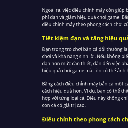
Ngoài ra, việc điều chỉnh máy còn giúp 
phí đạn và giảm hiệu quả chơi game. Bằ
điều chỉnh máy theo phong cách chơi củ
Tiết kiệm đạn và tăng hiệu qu
Đạn trong trò chơi bắn cá đổi thưởng l
chơi và khả năng sinh lời. Nếu không bi
đạn hơn mức cần thiết, dẫn đến việc phả
hiệu quả chơi game mà còn có thể ảnh 
Bằng cách điều chỉnh máy bắn cá một cá
cách hiệu quả hơn. Ví dụ, bạn có thể th
hợp với từng loại cá. Điều này không ch
con cá có giá trị cao.
Điều chỉnh theo phong cách c